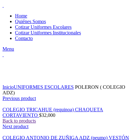
Home
Quiénes Somos
Cotizar Uniformes Escolares
Cotizar Uniformes Institucionales
Contacto
Menu
Click to enlarge
Inicio
UNIFORMES ESCOLARES
POLERON ( COLEGIO
ADZ)
Previous product
COLEGIO TRICAHUE (requinoa) CHAQUETA
CORTAVIENTO
$
32,000
Back to products
Next product
COLEGIO ANTONIO DE ZUÑIGA ADZ (peumo) VESTÓN