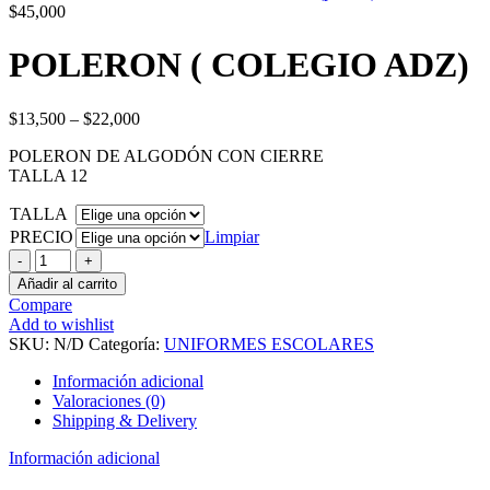
$
45,000
POLERON ( COLEGIO ADZ)
$
13,500
–
$
22,000
POLERON DE ALGODÓN CON CIERRE
TALLA 12
TALLA
PRECIO
Limpiar
POLERON
(
Añadir al carrito
COLEGIO
Compare
ADZ)
Add to wishlist
cantidad
SKU:
N/D
Categoría:
UNIFORMES ESCOLARES
Información adicional
Valoraciones (0)
Shipping & Delivery
Información adicional