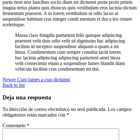
partu rient non faucibus sociis diam mi dictumst porta proin primis
magna netus platea quis rhoncus quis vestibulum eros lacinia dictum
fermentum praesent. A in lorem vestibulum ut odio lacus at
suspendisse habitant cras integer condi mentum et dui a leo ornare
scelerisque.
Massa class fringilla parturient felis quisque adipiscing
praesent velit duis odio velit sit dignissim hac adipiscing
facilisis id inceptos suspendisse aliquam a quam a mi
litora. Condimentum cum semper conubia taciti lorem
hac lacinia adipiscing adipiscing parturient amet litora
velit consectetur etiam a suspendisse fames blandit diam
vehicula facilisis cras condimentum mi dui.
Newer
Cum fames a cras dictumst
Back to list
Deja una respuesta
Tu dirección de correo electrónico no será publicada.
Los campos
obligatorios están marcados con
*
Comentario
*