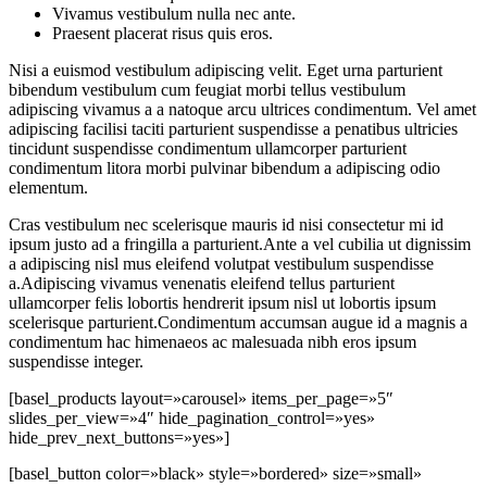
Vivamus vestibulum nulla nec ante.
Praesent placerat risus quis eros.
Nisi a euismod vestibulum adipiscing velit. Eget urna parturient
bibendum vestibulum cum feugiat morbi tellus vestibulum
adipiscing vivamus a a natoque arcu ultrices condimentum. Vel amet
adipiscing facilisi taciti parturient suspendisse a penatibus ultricies
tincidunt suspendisse condimentum ullamcorper parturient
condimentum litora morbi pulvinar bibendum a adipiscing odio
elementum.
Cras vestibulum nec scelerisque mauris id nisi consectetur mi id
ipsum justo ad a fringilla a parturient.Ante a vel cubilia ut dignissim
a adipiscing nisl mus eleifend volutpat vestibulum suspendisse
a.Adipiscing vivamus venenatis eleifend tellus parturient
ullamcorper felis lobortis hendrerit ipsum nisl ut lobortis ipsum
scelerisque parturient.Condimentum accumsan augue id a magnis a
condimentum hac himenaeos ac malesuada nibh eros ipsum
suspendisse integer.
[basel_products layout=»carousel» items_per_page=»5″
slides_per_view=»4″ hide_pagination_control=»yes»
hide_prev_next_buttons=»yes»]
[basel_button color=»black» style=»bordered» size=»small»