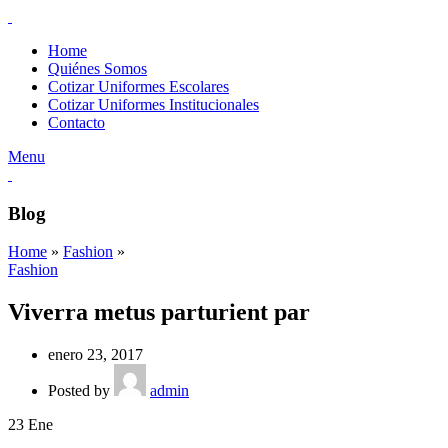
Home
Quiénes Somos
Cotizar Uniformes Escolares
Cotizar Uniformes Institucionales
Contacto
Menu
Blog
Home
»
Fashion
»
Fashion
Viverra metus parturient par
enero 23, 2017
Posted by
admin
23
Ene