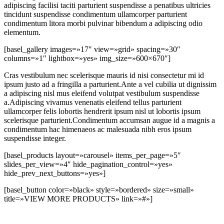
adipiscing facilisi taciti parturient suspendisse a penatibus ultricies
tincidunt suspendisse condimentum ullamcorper parturient
condimentum litora morbi pulvinar bibendum a adipiscing odio
elementum.
[basel_gallery images=»17″ view=»grid» spacing=»30″
columns=»1″ lightbox=»yes» img_size=»600×670″]
Cras vestibulum nec scelerisque mauris id nisi consectetur mi id
ipsum justo ad a fringilla a parturient.Ante a vel cubilia ut dignissim
a adipiscing nisl mus eleifend volutpat vestibulum suspendisse
a.Adipiscing vivamus venenatis eleifend tellus parturient
ullamcorper felis lobortis hendrerit ipsum nisl ut lobortis ipsum
scelerisque parturient.Condimentum accumsan augue id a magnis a
condimentum hac himenaeos ac malesuada nibh eros ipsum
suspendisse integer.
[basel_products layout=»carousel» items_per_page=»5″
slides_per_view=»4″ hide_pagination_control=»yes»
hide_prev_next_buttons=»yes»]
[basel_button color=»black» style=»bordered» size=»small»
title=»VIEW MORE PRODUCTS» link=»#»]