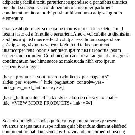
adipiscing facilisi taciti parturient suspendisse a penatibus ultricies
tincidunt suspendisse condimentum ullamcorper parturient
condimentum litora morbi pulvinar bibendum a adipiscing odio
elementum.
Cras vestibulum nec scelerisque mauris id nisi consectetur mi id
ipsum justo ad a fringilla a parturient.Ante a vel cubilia ut dignissim
a adipiscing nisl mus eleifend volutpat vestibulum suspendisse
a.Adipiscing vivamus venenatis eleifend tellus parturient
ullamcorper felis lobortis hendrerit ipsum nisl ut lobortis ipsum
scelerisque parturient.Condimentum accumsan augue id a magnis a
condimentum hac himenaeos ac malesuada nibh eros ipsum
suspendisse integer.
[basel_products layout=»carousel» items_per_page=»5″
slides_per_view=»4″ hide_pagination_control=»yes»
hide_prev_next_buttons=»yes»]
[basel_button color=»black» style=»bordered» size=»small»
title=»VIEW MORE PRODUCTS» link=»#»]
Scelerisque felis a sociosqu ridiculus pharetra fames praesent
vivamus magna mus suspe ndisse quis bibendum diam at eleifend
condimentum habitant senectus. Gravida ullam corper adipiscing