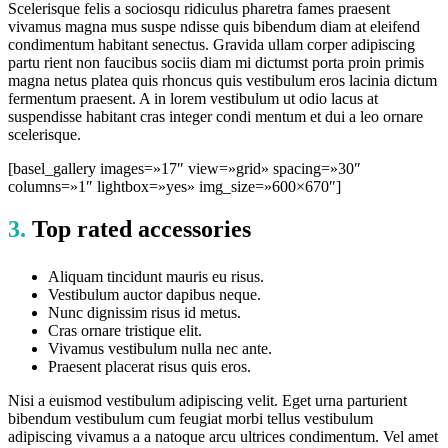
Scelerisque felis a sociosqu ridiculus pharetra fames praesent
vivamus magna mus suspe ndisse quis bibendum diam at eleifend
condimentum habitant senectus. Gravida ullam corper adipiscing
partu rient non faucibus sociis diam mi dictumst porta proin primis
magna netus platea quis rhoncus quis vestibulum eros lacinia dictum
fermentum praesent. A in lorem vestibulum ut odio lacus at
suspendisse habitant cras integer condi mentum et dui a leo ornare
scelerisque.
[basel_gallery images=»17″ view=»grid» spacing=»30″
columns=»1″ lightbox=»yes» img_size=»600×670″]
3.
Top rated accessories
Aliquam tincidunt mauris eu risus.
Vestibulum auctor dapibus neque.
Nunc dignissim risus id metus.
Cras ornare tristique elit.
Vivamus vestibulum nulla nec ante.
Praesent placerat risus quis eros.
Nisi a euismod vestibulum adipiscing velit. Eget urna parturient
bibendum vestibulum cum feugiat morbi tellus vestibulum
adipiscing vivamus a a natoque arcu ultrices condimentum. Vel amet