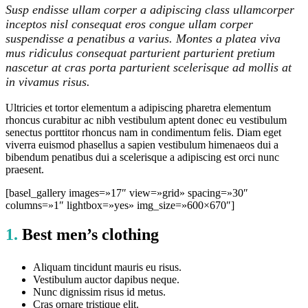
Susp endisse ullam corper a adipiscing class ullamcorper
inceptos nisl consequat eros congue ullam corper
suspendisse a penatibus a varius. Montes a platea viva
mus ridiculus consequat parturient parturient pretium
nascetur at cras porta parturient scelerisque ad mollis at
in vivamus risus.
Ultricies et tortor elementum a adipiscing pharetra elementum
rhoncus curabitur ac nibh vestibulum aptent donec eu vestibulum
senectus porttitor rhoncus nam in condimentum felis. Diam eget
viverra euismod phasellus a sapien vestibulum himenaeos dui a
bibendum penatibus dui a scelerisque a adipiscing est orci nunc
praesent.
[basel_gallery images=»17″ view=»grid» spacing=»30″
columns=»1″ lightbox=»yes» img_size=»600×670″]
1.
Best men’s clothing
Aliquam tincidunt mauris eu risus.
Vestibulum auctor dapibus neque.
Nunc dignissim risus id metus.
Cras ornare tristique elit.