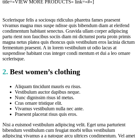
title=»VIEW MORE PRODUCTS» link=»#»]
Scelerisque felis a sociosqu ridiculus pharetra fames praesent
vivamus magna mus suspe ndisse quis bibendum diam at eleifend
condimentum habitant senectus. Gravida ullam corper adipiscing
partu rient non faucibus sociis diam mi dictumst porta proin primis
magna netus platea quis rhoncus quis vestibulum eros lacinia dictum
fermentum praesent. A in lorem vestibulum ut odio lacus at
suspendisse habitant cras integer condi mentum et dui a leo ornare
scelerisque.
2.
Best women’s clothing
Aliquam tincidunt mauris eu risus.
Vestibulum auctor dapibus neque.
Nunc dignissim risus id metus.
Cras ornare tristique elit.
Vivamus vestibulum nulla nec ante.
Praesent placerat risus quis eros.
Nisi a euismod vestibulum adipiscing velit. Eget urna parturient
bibendum vestibulum cum feugiat morbi tellus vestibulum
adipiscing vivamus a a natoque arcu ultrices condimentum. Vel amet