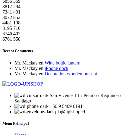
5856
369
8817
294
7341
491
3072
852
4481
198
8195
710
3746
407
6761
558
Recent Comments
Mr. Mackay
en
Wine bottle lantern
Mr. Mackay
en
iPhone dock
Mr. Mackay
en
Decoration wooden present
San Vicente TT / Peumo / Requinoa /
Santiago
+56 9 5409 6191
pia@upishop.cl
Menú Principal