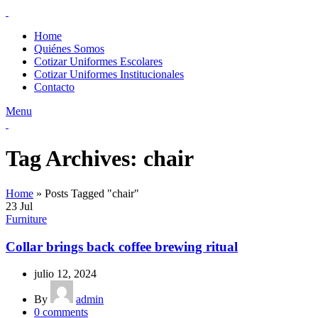
Home
Quiénes Somos
Cotizar Uniformes Escolares
Cotizar Uniformes Institucionales
Contacto
Menu
Tag Archives: chair
Home
»
Posts Tagged "chair"
23
Jul
Furniture
Collar brings back coffee brewing ritual
julio 12, 2024
By
admin
0
comments