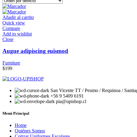
Añadir al carrito
Quick view
Compare
Add to wishlist
Close
Augue adipiscing euismod
Furniture
$
199
San Vicente TT / Peumo / Requinoa / Santia
+56 9 5409 6191
pia@upishop.cl
Menú Principal
Home
Quiénes Somos
Cotizar Uniformes Escolares