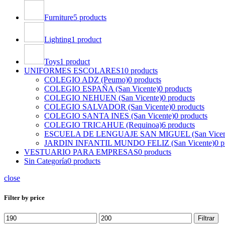
Furniture
5 products
Lighting
1 product
Toys
1 product
UNIFORMES ESCOLARES
10 products
COLEGIO ADZ (Peumo)
0 products
COLEGIO ESPAÑA (San Vicente)
0 products
COLEGIO NEHUEN (San Vicente)
0 products
COLEGIO SALVADOR (San Vicente)
0 products
COLEGIO SANTA INES (San Vicente)
0 products
COLEGIO TRICAHUE (Requinoa)
6 products
ESCUELA DE LENGUAJE SAN MIGUEL (San Vicen
JARDIN INFANTIL MUNDO FELIZ (San Vicente)
0 p
VESTUARIO PARA EMPRESAS
0 products
Sin Categoría
0 products
close
Filter by price
Precio
Precio
Filtrar