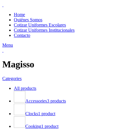
Home
Quiénes Somos
Cotizar Uniformes Escolares
Cotizar Uniformes Institucionales
Contacto
Menu
Magisso
Categories
All
products
Accessories
3 products
Clocks
1 product
Cooking
1 product