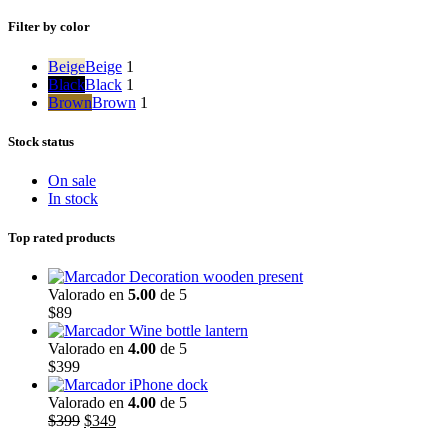
mínimo
máximo
Filter by color
Beige
Beige
1
Black
Black
1
Brown
Brown
1
Stock status
On sale
In stock
Top rated products
Decoration wooden present
Valorado en
5.00
de 5
$
89
Wine bottle lantern
Valorado en
4.00
de 5
$
399
iPhone dock
Valorado en
4.00
de 5
$
399
$
349