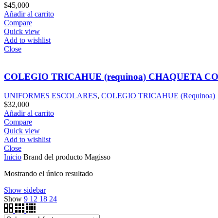
$
45,000
Añadir al carrito
Compare
Quick view
Add to wishlist
Close
COLEGIO TRICAHUE (requinoa) CHAQUETA C
UNIFORMES ESCOLARES
,
COLEGIO TRICAHUE (Requinoa)
$
32,000
Añadir al carrito
Compare
Quick view
Add to wishlist
Close
Inicio
Brand del producto
Magisso
Mostrando el único resultado
Show sidebar
Show
9
12
18
24